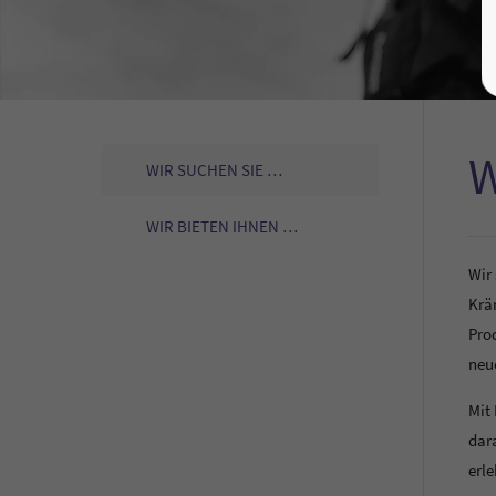
W
WIR SUCHEN SIE …
WIR BIETEN IHNEN …
Wir
Krä
Pro
neu
Mit
dar
erle